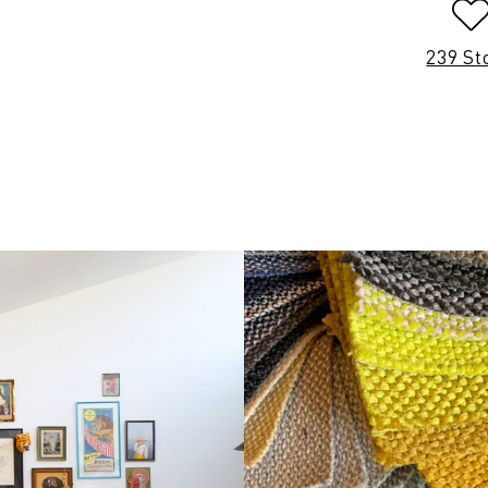
239 St