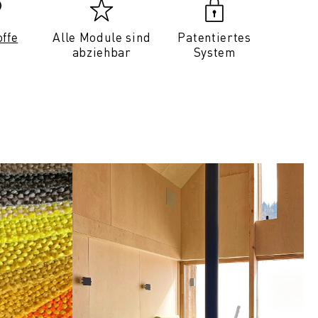
offe
Alle Module sind
Patentiertes
abziehbar
System