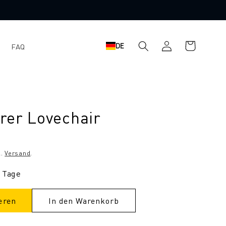
Einloggen
Warenkorb
DE
FAQ
rer Lovechair
l.
Versand
.
3 Tage
eren
In den Warenkorb