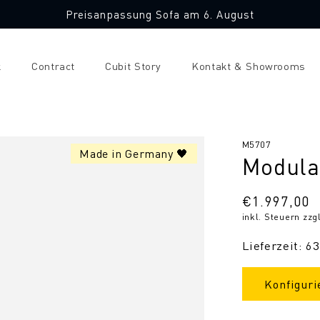
Preisanpassung Sofa am 6. August
k
Contract
Cubit Story
Kontakt & Showrooms
SKU:
M5707
Made in Germany 🖤
Modula
Normaler
€1.997,00
inkl. Steuern zzg
Preis
Lieferzeit: 6
Konfiguri