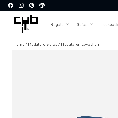
Direkt
zum
Facebook
Instagram
Pinterest
Translation
Inhalt
missing:
de.general.social.links.linkedin
Regale
Sofas
Lookboo
Home
Modulare Sofas
Modularer Lovechair
Zu
Produktinformationen
springen