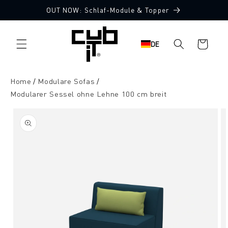
Direkt
OUT NOW: Schlaf-Module & Topper
zum
Made in Germany 🖤
Inhalt
Warenkorb
DE
Home
Modulare Sofas
Modularer Sessel ohne Lehne 100 cm breit
oduktinformationen
ringen