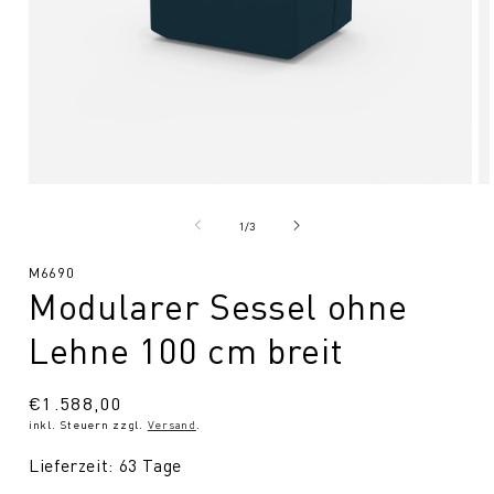
Medien
Me
1
2
in
in
von
1
/
3
Modal
Mo
öffnen
öf
SKU:
M6690
Modularer Sessel ohne
Lehne 100 cm breit
Normaler
€1.588,00
inkl. Steuern zzgl.
Versand
.
Preis
Lieferzeit: 63 Tage