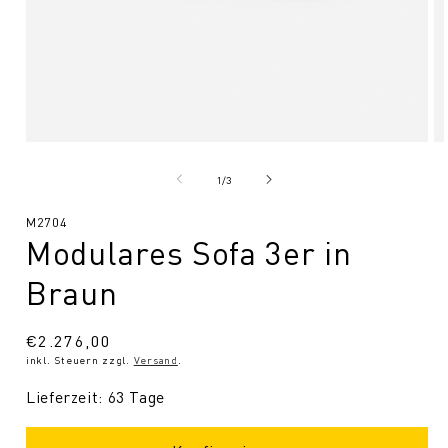
Medien
Me
1
2
in
in
von
1
/
3
Modal
Mo
öffnen
öf
SKU:
M2704
Modulares Sofa 3er in
Braun
Normaler
€2.276,00
inkl. Steuern zzgl.
Versand
.
Preis
Lieferzeit: 63 Tage