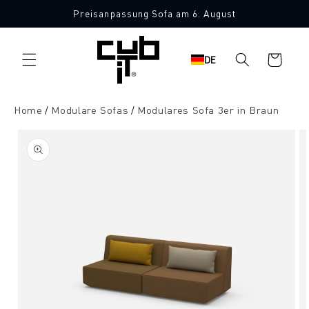
Direkt
Preisanpassung Sofa am 6. August
zum
Made in Germany 🖤
Inhalt
Warenkorb
DE
Home
Modulare Sofas
Modulares Sofa 3er in Braun
oduktinformationen
ringen