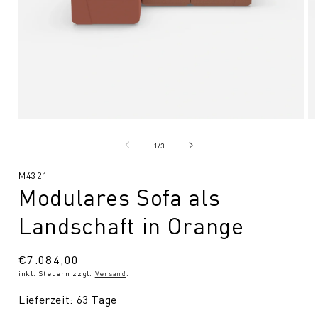
Medien
Me
1
2
in
in
von
1
/
3
Modal
Mo
öffnen
öf
SKU:
M4321
Modulares Sofa als
Landschaft in Orange
Normaler
€7.084,00
inkl. Steuern zzgl.
Versand
.
Preis
Lieferzeit: 63 Tage