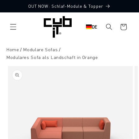
Direkt
OUT NOW: Schlaf-Module & Topper
zum
Made in Germany 🖤
Inhalt
Warenkorb
DE
Home
Modulare Sofas
Modulares Sofa als Landschaft in Orange
oduktinformationen
ringen