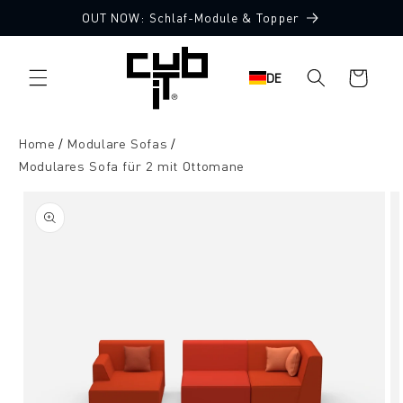
Direkt
OUT NOW: Schlaf-Module & Topper
zum
Made in Germany 🖤
Inhalt
Warenkorb
DE
Home
Modulare Sofas
Modulares Sofa für 2 mit Ottomane
oduktinformationen
ringen