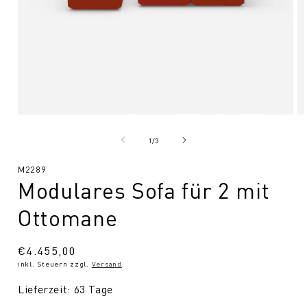
Medien
Me
1
2
in
in
von
1
/
3
Modal
Mo
öffnen
öf
SKU:
M2289
Modulares Sofa für 2 mit
Ottomane
Normaler
€4.455,00
inkl. Steuern zzgl.
Versand
.
Preis
Lieferzeit: 63 Tage