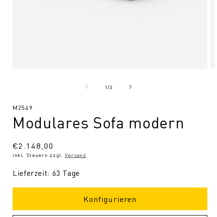
Medien
Me
1
2
in
in
von
1
/
3
Modal
Mo
öffnen
öf
SKU:
M2549
Modulares Sofa modern
Normaler
€2.148,00
inkl. Steuern zzgl.
Versand
.
Preis
Lieferzeit: 63 Tage
Konfigurieren