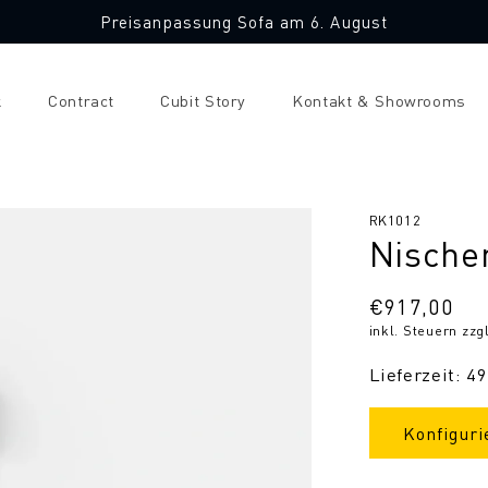
Preisanpassung Sofa am 6. August
k
Contract
Cubit Story
Kontakt & Showrooms
SKU:
RK1012
Nische
Normaler
€917,00
inkl. Steuern zzg
Preis
Lieferzeit: 4
Konfiguri