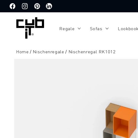
Direkt
zum
Facebook
Instagram
Pinterest
Translation
Inhalt
missing:
de.general.social.links.linkedin
Regale
Sofas
Lookboo
Home
Nischenregale
Nischenregal RK1012
Zu
Produktinformationen
springen