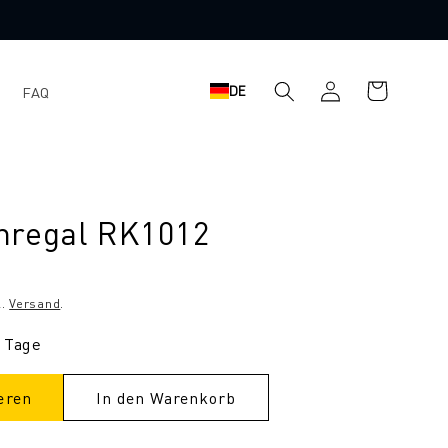
Warenkorb
Einloggen
DE
FAQ
nregal RK1012
l.
Versand
.
9 Tage
eren
In den Warenkorb