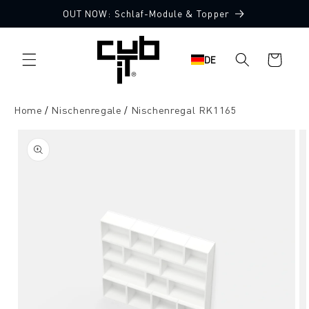
Direkt
OUT NOW: Schlaf-Module & Topper
zum
Inhalt
Warenkorb
DE
Home
Nischenregale
Nischenregal RK1165
oduktinformationen
ringen