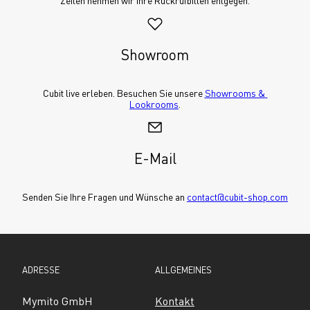
Zeiten nehmen wir Ihre Rückrufbitten entgegen.
Showroom
Cubit live erleben. Besuchen Sie unsere 
Showrooms & 
Lookrooms
.
E-Mail
Senden Sie Ihre Fragen und Wünsche an 
contact@cubit-shop.com
ADRESSE
ALLGEMEINES
Mymito GmbH
Kontakt