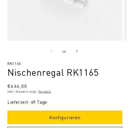
Medien
Me
1
2
in
in
von
1
/
4
Modal
Mo
öffnen
öf
SKU:
RK1165
Nischenregal RK1165
Normaler
€646,00
inkl. Steuern zzgl.
Versand
.
Preis
Lieferzeit: 49 Tage
Konfigurieren