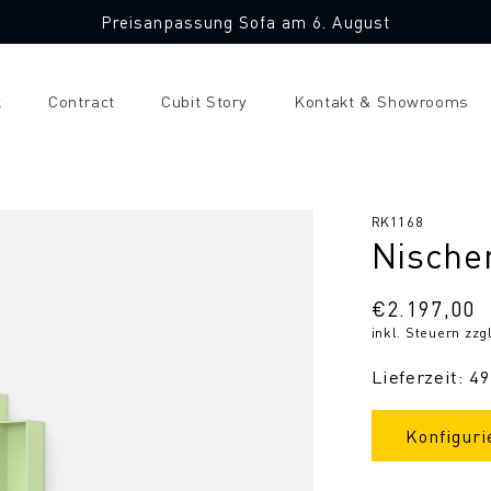
Preisanpassung Sofa am 6. August
k
Contract
Cubit Story
Kontakt & Showrooms
SKU:
RK1168
Nische
Normaler
€2.197,00
inkl. Steuern zzg
Preis
Lieferzeit: 4
Konfiguri