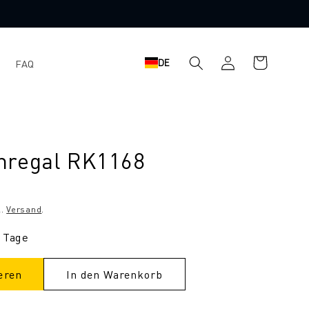
Warenkorb
Einloggen
DE
FAQ
nregal RK1168
l.
Versand
.
9 Tage
eren
In den Warenkorb