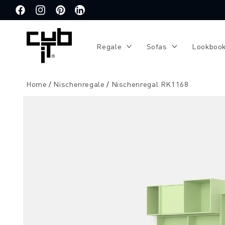
Direkt
zum
Facebook
Instagram
Pinterest
Translation
Inhalt
missing:
de.general.social.links.linkedin
Regale
Sofas
Lookboo
Home
Nischenregale
Nischenregal RK1168
Zu
Produktinformationen
springen