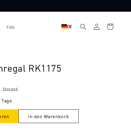
Warenkorb
Einloggen
DE
FAQ
nregal RK1175
l.
Versand
.
9 Tage
eren
In den Warenkorb