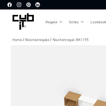
Direkt
zum
Facebook
Instagram
Pinterest
Translation
Inhalt
missing:
de.general.social.links.linkedin
Regale
Sofas
Lookboo
Home
Nischenregale
Nischenregal RK1175
Zu
Produktinformationen
springen