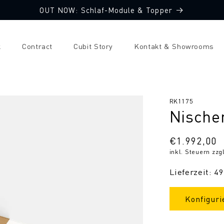
OUT NOW: Schlaf-Module & Topper
k
Contract
Cubit Story
Kontakt & Showrooms
SKU:
RK1175
Nische
Normaler
€1.992,00
inkl. Steuern zzg
Preis
Lieferzeit: 4
Konfiguri