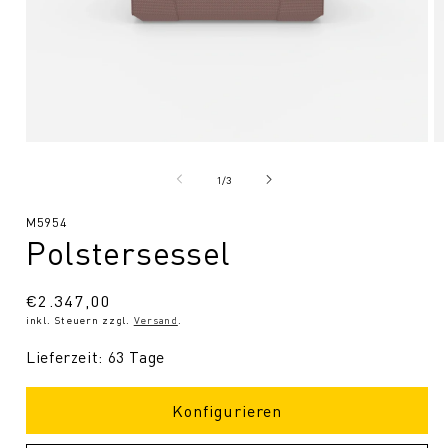
Medien
Me
1
2
in
in
von
1
/
3
Modal
Mo
öffnen
öf
SKU:
M5954
Polstersessel
Normaler
€2.347,00
inkl. Steuern zzgl.
Versand
.
Preis
Lieferzeit: 63 Tage
Konfigurieren