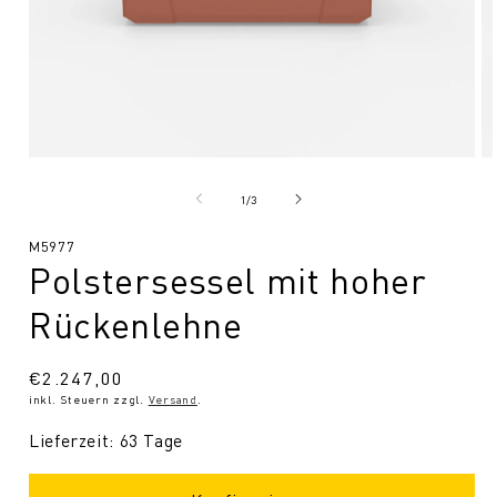
Medien
Me
1
2
in
in
von
1
/
3
Modal
Mo
öffnen
öf
SKU:
M5977
Polstersessel mit hoher
Rückenlehne
Normaler
€2.247,00
inkl. Steuern zzgl.
Versand
.
Preis
Lieferzeit: 63 Tage