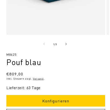
Medien
Me
1
2
in
in
von
1
/
3
Modal
Mo
öffnen
öf
SKU:
M8625
Pouf blau
Normaler
€809,00
inkl. Steuern zzgl.
Versand
.
Preis
Lieferzeit: 63 Tage
Konfigurieren