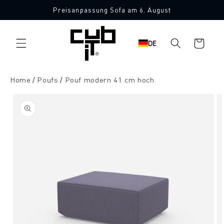
Direkt
Preisanpassung Sofa am 6. August
zum
Made in Germany 🖤
Inhalt
Warenkorb
DE
Home
Poufs
Pouf modern 41 cm hoch
oduktinformationen
ringen