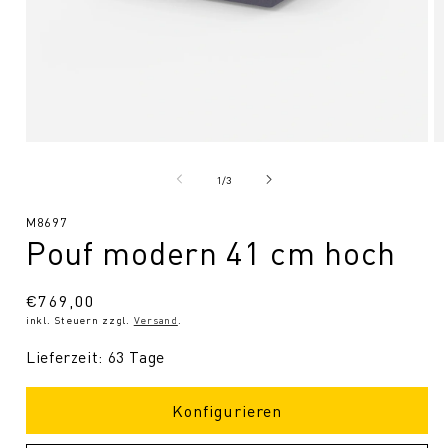
Medien
Me
1
2
in
in
von
1
/
3
Modal
Mo
öffnen
öf
SKU:
M8697
Pouf modern 41 cm hoch
Normaler
€769,00
inkl. Steuern zzgl.
Versand
.
Preis
Lieferzeit: 63 Tage
Konfigurieren