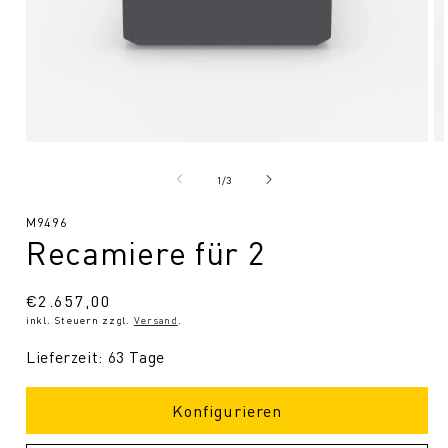
Medien
Me
1
2
in
in
von
1
/
3
Modal
Mo
öffnen
öf
SKU:
M9496
Recamiere für 2
Normaler
€2.657,00
inkl. Steuern zzgl.
Versand
.
Preis
Lieferzeit: 63 Tage
Konfigurieren