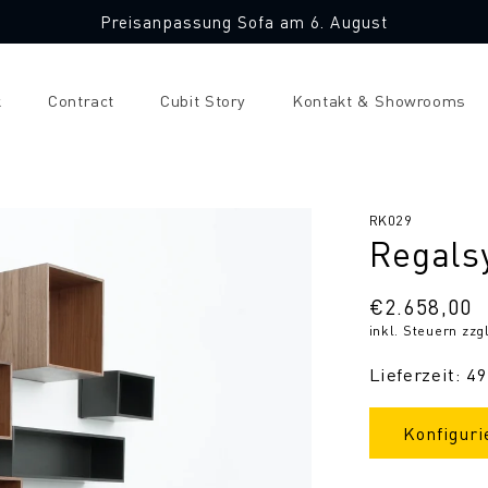
Preisanpassung Sofa am 6. August
k
Contract
Cubit Story
Kontakt & Showrooms
SKU:
RK029
Regals
Normaler
€2.658,00
inkl. Steuern zzg
Preis
Lieferzeit: 4
Konfiguri