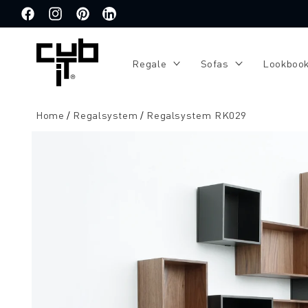
Direkt
zum
Facebook
Instagram
Pinterest
Translation
Inhalt
missing:
de.general.social.links.linkedin
Regale
Sofas
Lookboo
Home
Regalsystem
Regalsystem RK029
Zu
Produktinformationen
springen