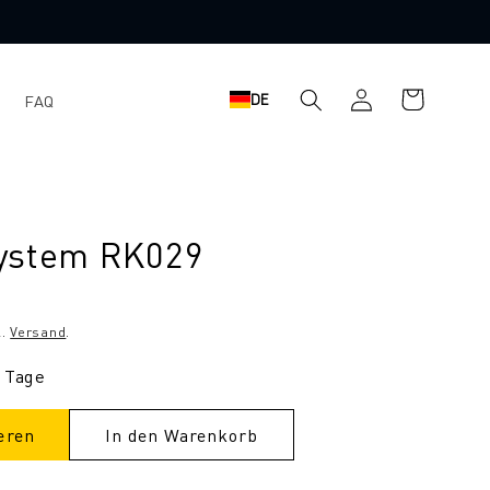
Warenkorb
Einloggen
DE
FAQ
ystem RK029
l.
Versand
.
9 Tage
eren
In den Warenkorb