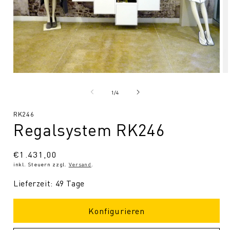
Medien
Me
1
2
in
in
von
1
/
4
Modal
Mo
öffnen
öf
SKU:
RK246
Regalsystem RK246
Normaler
€1.431,00
inkl. Steuern zzgl.
Versand
.
Preis
Lieferzeit: 49 Tage
Konfigurieren