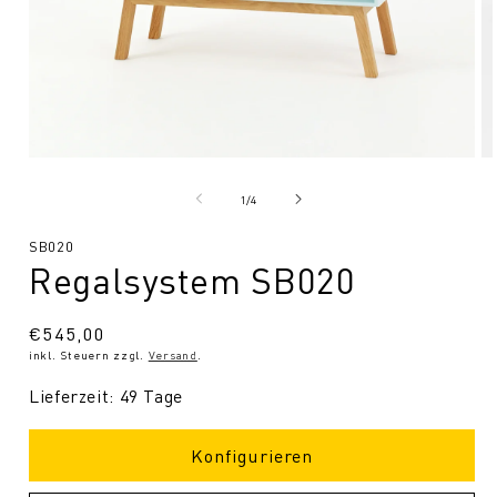
Medien
Me
1
2
in
in
von
1
/
4
Modal
Mo
öffnen
öf
SKU:
SB020
Regalsystem SB020
Normaler
€545,00
inkl. Steuern zzgl.
Versand
.
Preis
Lieferzeit: 49 Tage
Konfigurieren