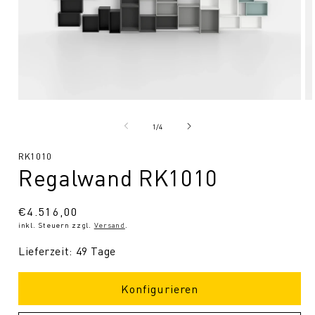
Medien
Me
1
2
in
in
von
1
/
4
Modal
Mo
öffnen
öf
SKU:
RK1010
Regalwand RK1010
Normaler
€4.516,00
inkl. Steuern zzgl.
Versand
.
Preis
Lieferzeit: 49 Tage
Konfigurieren