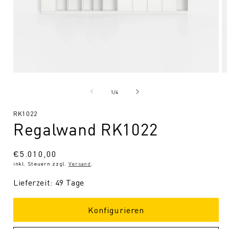
Medien
Me
1
2
in
in
von
1
/
4
Modal
Mo
öffnen
öf
SKU:
RK1022
Regalwand RK1022
Normaler
€5.010,00
inkl. Steuern zzgl.
Versand
.
Preis
Lieferzeit: 49 Tage
Konfigurieren