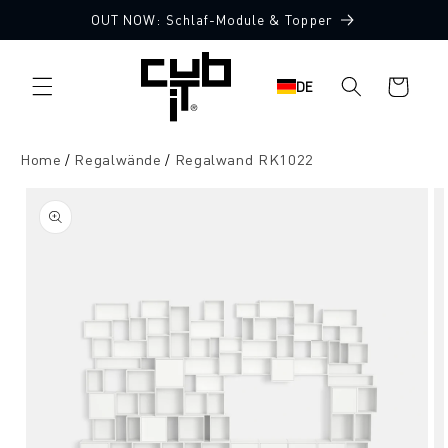
Direkt
OUT NOW: Schlaf-Module & Topper
zum
Inhalt
Warenkorb
DE
Home
Regalwände
Regalwand RK1022
oduktinformationen
ringen