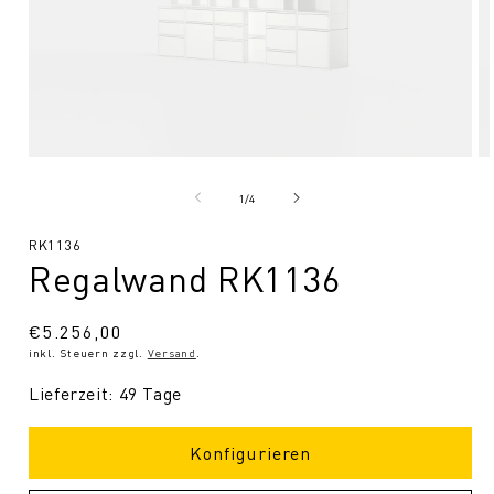
Medien
Me
1
2
in
in
von
1
/
4
Modal
Mo
öffnen
öf
SKU:
RK1136
Regalwand RK1136
Normaler
€5.256,00
inkl. Steuern zzgl.
Versand
.
Preis
Lieferzeit: 49 Tage
Konfigurieren