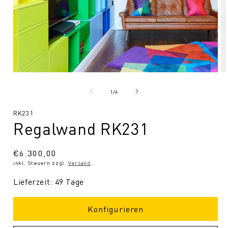
Medien
Me
1
2
in
in
von
1
/
4
Modal
Mo
öffnen
öf
SKU:
RK231
Regalwand RK231
Normaler
€6.300,00
inkl. Steuern zzgl.
Versand
.
Preis
Lieferzeit: 49 Tage
Konfigurieren