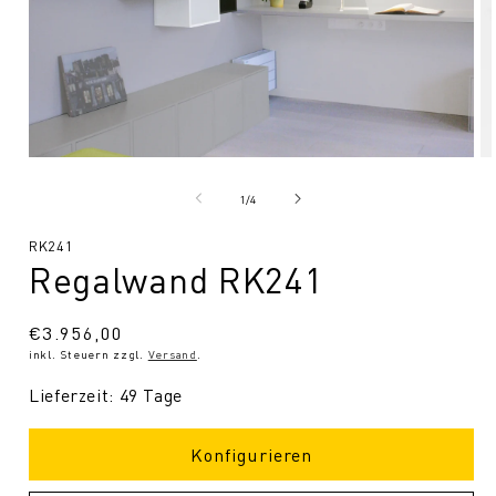
Medien
Me
1
2
in
in
von
1
/
4
Modal
Mo
öffnen
öf
SKU:
RK241
Regalwand RK241
Normaler
€3.956,00
inkl. Steuern zzgl.
Versand
.
Preis
Lieferzeit: 49 Tage
Konfigurieren