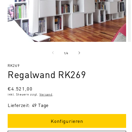
Medien
Me
1
2
in
in
von
1
/
4
Modal
Mo
öffnen
öf
SKU:
RK269
Regalwand RK269
Normaler
€4.521,00
inkl. Steuern zzgl.
Versand
.
Preis
Lieferzeit: 49 Tage
Konfigurieren