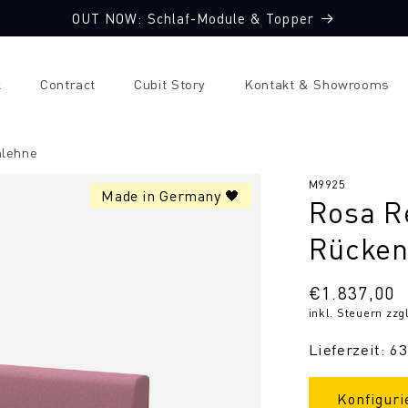
OUT NOW: Schlaf-Module & Topper
k
Contract
Cubit Story
Kontakt & Showrooms
nlehne
SKU:
M9925
Made in Germany 🖤
Rosa R
Rücken
Normaler
€1.837,00
inkl. Steuern zzg
Preis
Lieferzeit: 6
Konfiguri