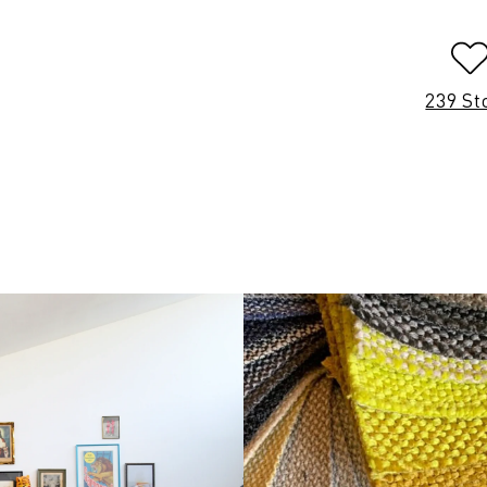
239 St