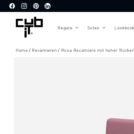
Direkt
zum
Facebook
Instagram
Pinterest
Translation
Inhalt
missing:
de.general.social.links.linkedin
Regale
Sofas
Lookboo
Home
Recamieren
Rosa Recamiere mit hoher Rücke
Zu
Produktinformationen
springen