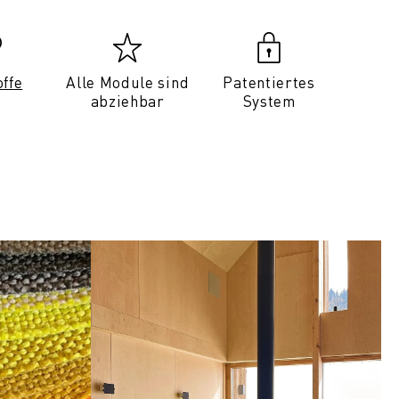
offe
Alle Module sind
Patentiertes
abziehbar
System