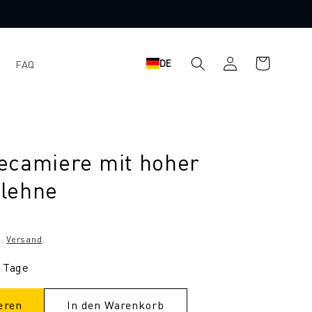
Warenkorb
Einloggen
DE
FAQ
ecamiere mit hoher
lehne
l.
Versand
.
3 Tage
eren
In den Warenkorb