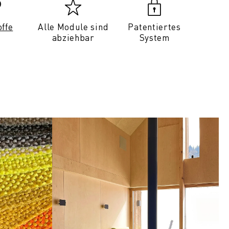
offe
Alle Module sind
Patentiertes
abziehbar
System