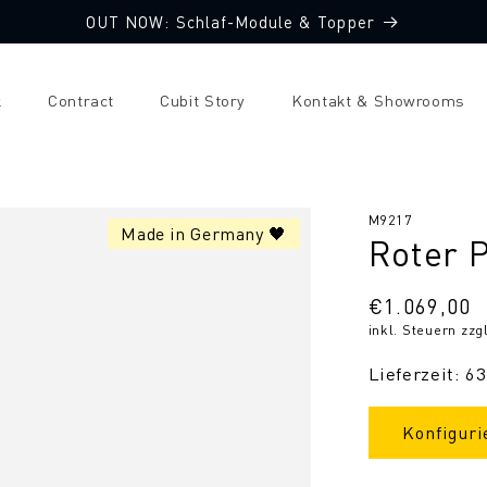
OUT NOW: Schlaf-Module & Topper
k
Contract
Cubit Story
Kontakt & Showrooms
SKU:
M9217
Made in Germany 🖤
Roter 
Normaler
€1.069,00
inkl. Steuern zzg
Preis
Lieferzeit: 6
Konfiguri