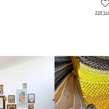
239 St