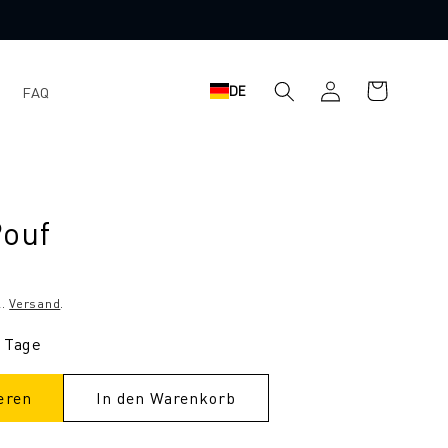
Einloggen
Warenkorb
DE
FAQ
Pouf
l.
Versand
.
3 Tage
eren
In den Warenkorb