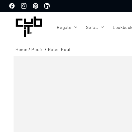
Direkt
zum
Facebook
Instagram
Pinterest
Translation
Inhalt
missing:
de.general.social.links.linkedin
Regale
Sofas
Lookboo
Home
Poufs
Roter Pouf
Zu
Produktinformationen
springen