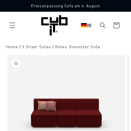
Direkt
Preisanpassung Sofa am 6. August
zum
Made in Germany 🖤
Inhalt
Warenkorb
DE
Home
3 Sitzer Sofas
Rotes Dreisitzer Sofa
oduktinformationen
ringen