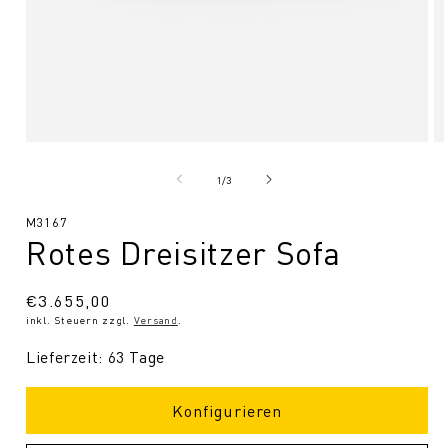
Medien
Me
1
2
in
in
von
1
/
3
Modal
Mo
öffnen
öf
SKU:
M3167
Rotes Dreisitzer Sofa
Normaler
€3.655,00
inkl. Steuern zzgl.
Versand
.
Preis
Lieferzeit: 63 Tage
Konfigurieren