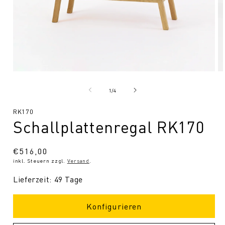
Medien
Me
1
2
in
in
von
1
/
4
Modal
Mo
öffnen
öf
SKU:
RK170
Schallplattenregal RK170
Normaler
€516,00
inkl. Steuern zzgl.
Versand
.
Preis
Lieferzeit: 49 Tage
Konfigurieren