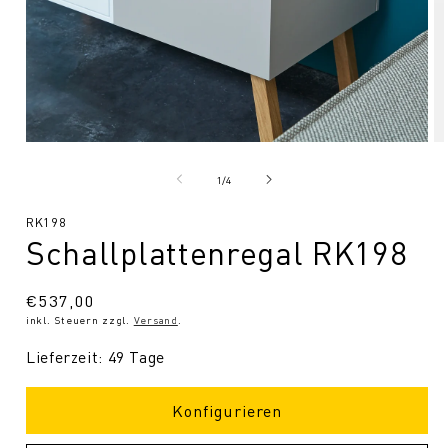
Medien
Me
1
2
in
in
von
1
/
4
Modal
Mo
öffnen
öf
SKU:
RK198
Schallplattenregal RK198
Normaler
€537,00
inkl. Steuern zzgl.
Versand
.
Preis
Lieferzeit: 49 Tage
Konfigurieren