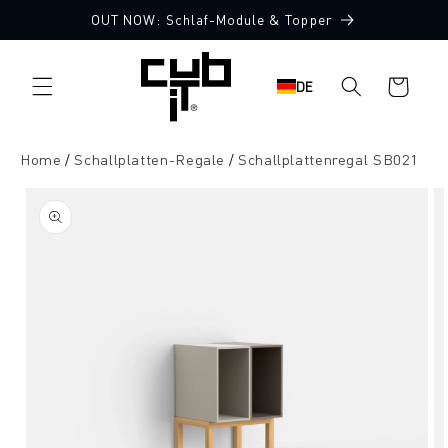
Direkt
OUT NOW: Schlaf-Module & Topper
zum
Inhalt
Warenkorb
DE
Home
Schallplatten-Regale
Schallplattenregal SB021
oduktinformationen
ringen