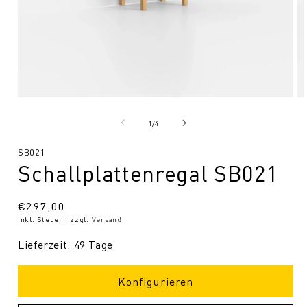
Medien
Me
1
2
in
in
von
1
/
4
Modal
Mo
öffnen
öf
SKU:
SB021
Schallplattenregal SB021
Normaler
€297,00
inkl. Steuern zzgl.
Versand
.
Preis
Lieferzeit: 49 Tage
Konfigurieren