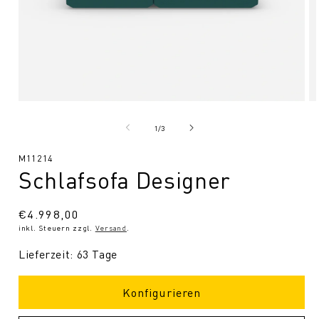
Medien
Me
1
2
in
in
von
1
/
3
Modal
Mo
öffnen
öf
SKU:
M11214
Schlafsofa Designer
Normaler
€4.998,00
inkl. Steuern zzgl.
Versand
.
Preis
Lieferzeit: 63 Tage
Konfigurieren