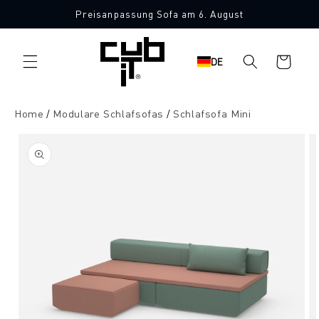
Direkt
Preisanpassung Sofa am 6. August
zum
Made in Germany 🖤
Inhalt
Warenkorb
DE
Home
Modulare Schlafsofas
Schlafsofa Mini
oduktinformationen
ringen