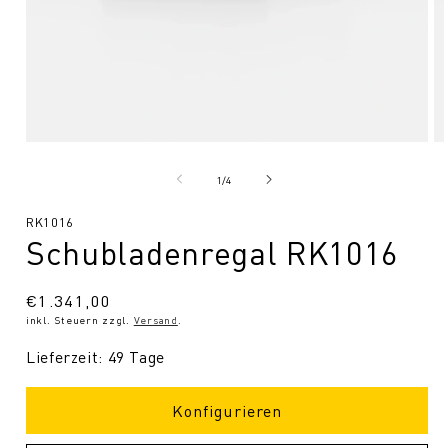
Medien
Me
1
2
in
in
von
1
/
4
Modal
Mo
öffnen
öf
SKU:
RK1016
Schubladenregal RK1016
Normaler
€1.341,00
inkl. Steuern zzgl.
Versand
.
Preis
Lieferzeit: 49 Tage
Konfigurieren