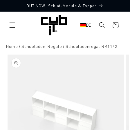
Direkt
OUT NOW: Schlaf-Module & Topper
zum
Inhalt
Warenkorb
DE
Home
Schubladen-Regale
Schubladenregal RK1142
oduktinformationen
ringen