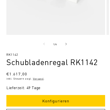
Medien
Me
1
2
in
in
von
1
/
4
Modal
Mo
öffnen
öf
SKU:
RK1142
Schubladenregal RK1142
Normaler
€1.617,00
inkl. Steuern zzgl.
Versand
.
Preis
Lieferzeit: 49 Tage
Konfigurieren