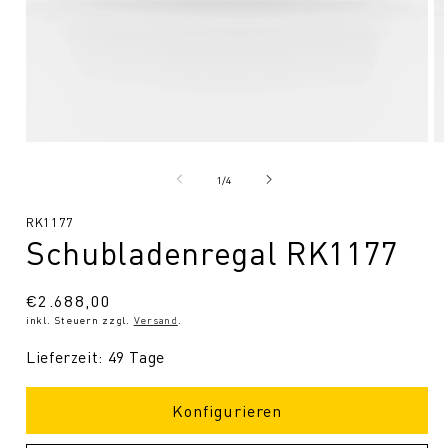
Medien
Me
1
2
in
in
von
1
/
4
Modal
Mo
öffnen
öf
SKU:
RK1177
Schubladenregal RK1177
Normaler
€2.688,00
inkl. Steuern zzgl.
Versand
.
Preis
Lieferzeit: 49 Tage
Konfigurieren