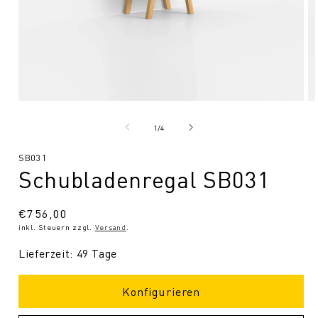
Medien
Me
1
2
in
in
von
1
/
4
Modal
Mo
öffnen
öf
SKU:
SB031
Schubladenregal SB031
Normaler
€756,00
inkl. Steuern zzgl.
Versand
.
Preis
Lieferzeit: 49 Tage
Konfigurieren