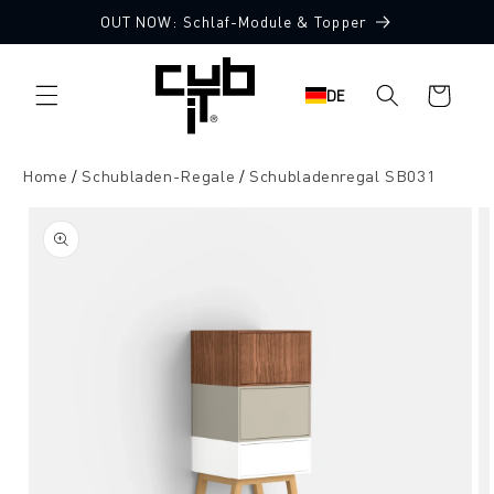
Direkt
OUT NOW: Schlaf-Module & Topper
zum
Inhalt
Warenkorb
DE
Home
Schubladen-Regale
Schubladenregal SB031
oduktinformationen
ringen