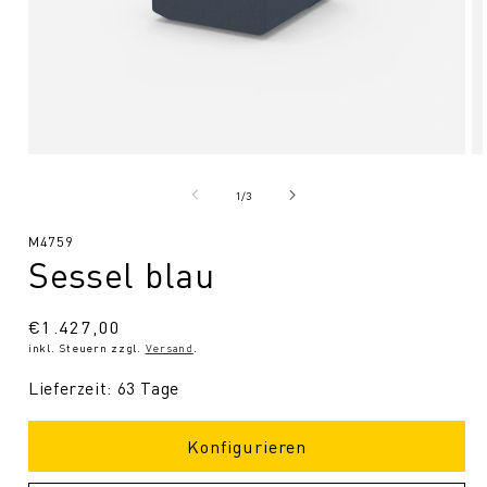
Medien
Me
1
2
in
in
von
1
/
3
Modal
Mo
öffnen
öf
SKU:
M4759
Sessel blau
Normaler
€1.427,00
inkl. Steuern zzgl.
Versand
.
Preis
Lieferzeit: 63 Tage
Konfigurieren