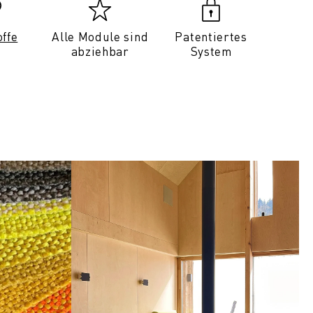
offe
Alle Module sind
Patentiertes
abziehbar
System