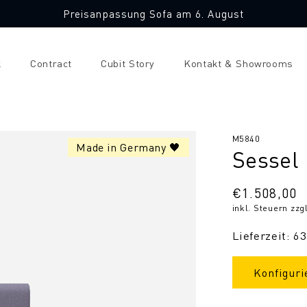
Preisanpassung Sofa am 6. August
k
Contract
Cubit Story
Kontakt & Showrooms
SKU:
M5840
Made in Germany 🖤
Sessel 
Normaler
€1.508,00
inkl. Steuern zzg
Preis
Lieferzeit: 6
Konfiguri