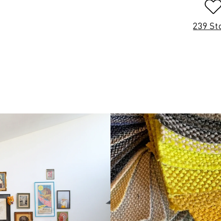
239 St