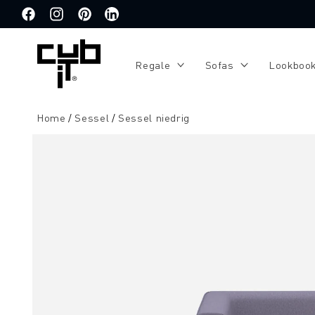
Direkt
zum
Facebook
Instagram
Pinterest
Translation
Inhalt
missing:
de.general.social.links.linkedin
Regale
Sofas
Lookboo
Home
Sessel
Sessel niedrig
Zu
Produktinformationen
springen