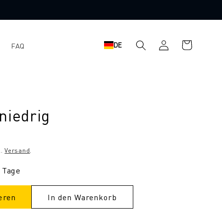
Einloggen
Warenkorb
DE
FAQ
niedrig
l.
Versand
.
3 Tage
eren
In den Warenkorb