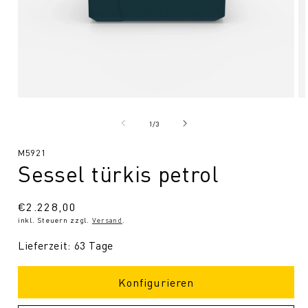
Medien
Me
1
2
in
in
von
1
/
3
Modal
Mo
öffnen
öf
SKU:
M5921
Sessel türkis petrol
Normaler
€2.228,00
inkl. Steuern zzgl.
Versand
.
Preis
Lieferzeit: 63 Tage
Konfigurieren