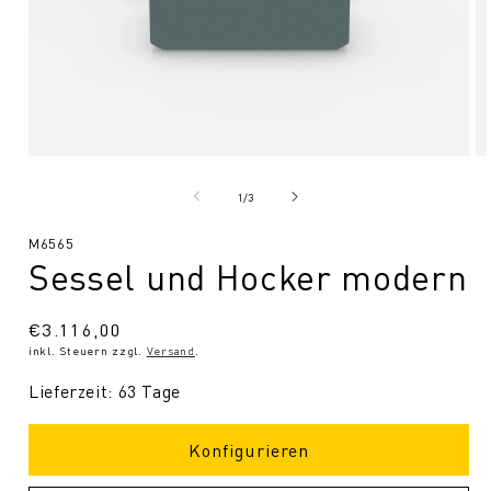
Medien
Me
1
2
in
in
von
1
/
3
Modal
Mo
öffnen
öf
SKU:
M6565
Sessel und Hocker modern
Normaler
€3.116,00
inkl. Steuern zzgl.
Versand
.
Preis
Lieferzeit: 63 Tage
Konfigurieren