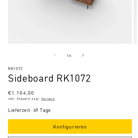
Medien
Me
1
2
in
in
von
1
/
4
Modal
Mo
öffnen
öf
SKU:
RK1072
Sideboard RK1072
Normaler
€1.104,00
inkl. Steuern zzgl.
Versand
.
Preis
Lieferzeit: 49 Tage
Konfigurieren