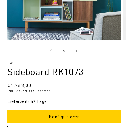
Medien
Me
1
2
in
in
von
1
/
4
Modal
Mo
öffnen
öf
SKU:
RK1073
Sideboard RK1073
Normaler
€1.763,00
inkl. Steuern zzgl.
Versand
.
Preis
Lieferzeit: 49 Tage
Konfigurieren