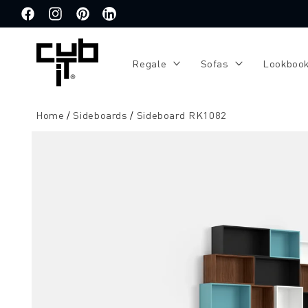
Direkt
zum
Facebook
Instagram
Pinterest
Translation
Inhalt
missing:
de.general.social.links.linkedin
Regale
Sofas
Lookboo
Home
Sideboards
Sideboard RK1082
Zu
Produktinformationen
springen