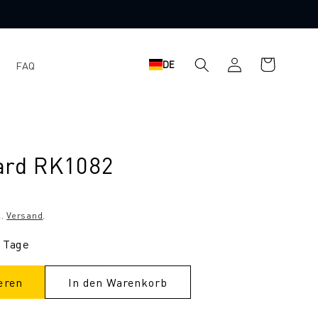
Warenkorb
Einloggen
DE
FAQ
ard RK1082
l.
Versand
.
9 Tage
eren
In den Warenkorb