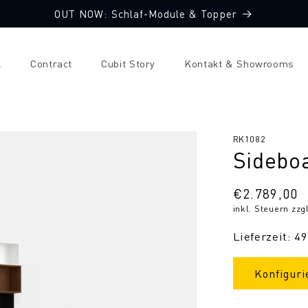
OUT NOW: Schlaf-Module & Topper
k
Contract
Cubit Story
Kontakt & Showrooms
SKU:
RK1082
Sidebo
Normaler
€2.789,00
inkl. Steuern zzg
Preis
Lieferzeit: 4
Konfiguri