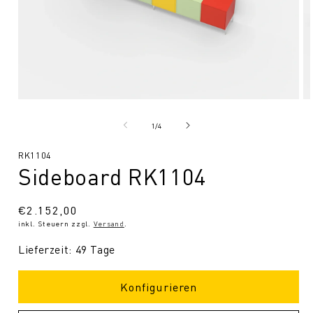
Medien
Me
1
2
in
in
von
1
/
4
Modal
Mo
öffnen
öf
SKU:
RK1104
Sideboard RK1104
Normaler
€2.152,00
inkl. Steuern zzgl.
Versand
.
Preis
Lieferzeit: 49 Tage
Konfigurieren