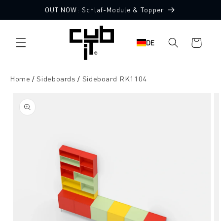
Direkt
OUT NOW: Schlaf-Module & Topper
zum
Inhalt
Warenkorb
DE
Home
Sideboards
Sideboard RK1104
oduktinformationen
ringen