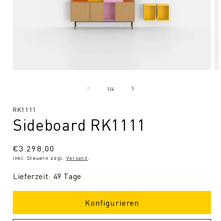
Medien
Me
1
2
in
in
von
1
/
4
Modal
Mo
öffnen
öf
SKU:
RK1111
Sideboard RK1111
Normaler
€3.298,00
inkl. Steuern zzgl.
Versand
.
Preis
Lieferzeit: 49 Tage
Konfigurieren