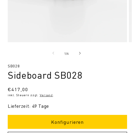
Medien
Me
1
2
in
in
von
1
/
4
Modal
Mo
öffnen
öf
SKU:
SB028
Sideboard SB028
Normaler
€417,00
inkl. Steuern zzgl.
Versand
.
Preis
Lieferzeit: 49 Tage
Konfigurieren