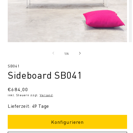
Medien
Me
1
2
in
in
von
1
/
4
Modal
Mo
öffnen
öf
SKU:
SB041
Sideboard SB041
Normaler
€684,00
inkl. Steuern zzgl.
Versand
.
Preis
Lieferzeit: 49 Tage
Konfigurieren