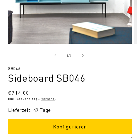
Medien
Me
1
2
in
in
von
1
/
4
Modal
Mo
öffnen
öf
SKU:
SB046
Sideboard SB046
Normaler
€714,00
inkl. Steuern zzgl.
Versand
.
Preis
Lieferzeit: 49 Tage
Konfigurieren