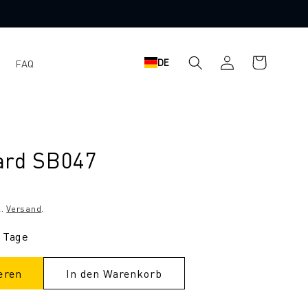
Einloggen
Warenkorb
DE
FAQ
ard SB047
l.
Versand
.
9 Tage
eren
In den Warenkorb