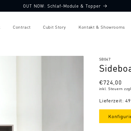
OUT NOW: Schlaf-Module & Topper
k
Contract
Cubit Story
Kontakt & Showrooms
SKU:
SB047
Sidebo
Normaler
€724,00
inkl. Steuern zzg
Preis
Lieferzeit: 4
Konfiguri