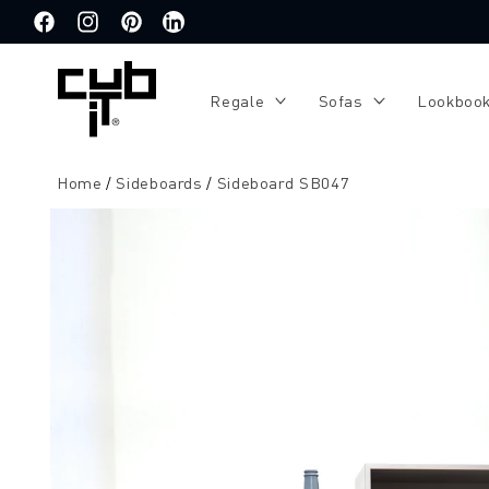
Direkt
zum
Facebook
Instagram
Pinterest
Translation
Inhalt
missing:
de.general.social.links.linkedin
Regale
Sofas
Lookboo
Home
Sideboards
Sideboard SB047
Zu
Produktinformationen
springen