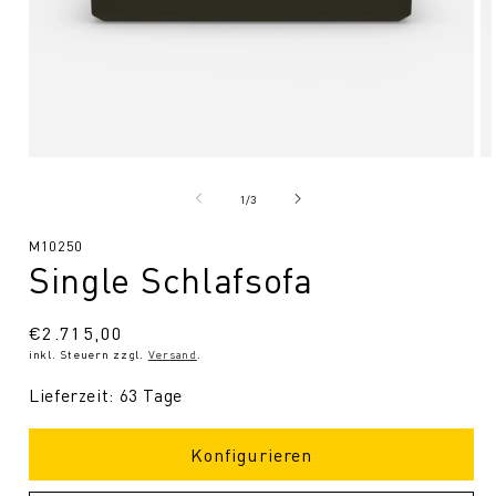
Medien
Me
1
2
in
in
von
1
/
3
Modal
Mo
öffnen
öf
SKU:
M10250
Single Schlafsofa
Normaler
€2.715,00
inkl. Steuern zzgl.
Versand
.
Preis
Lieferzeit: 63 Tage
Konfigurieren